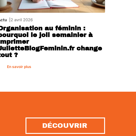
Actu
2 avril 2026
Organisation au féminin :
pourquoi le joli semainier à
imprimer
JulietteBlogFeminin.fr change
tout ?
En savoir plus
DÉCOUVRIR