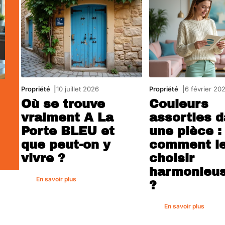
Propriété
10 juillet 2026
Propriété
6 février 20
Où se trouve
Couleurs
vraiment A La
assorties 
Porte BLEU et
une pièce :
que peut-on y
comment l
vivre ?
choisir
harmonieu
En savoir plus
?
En savoir plus