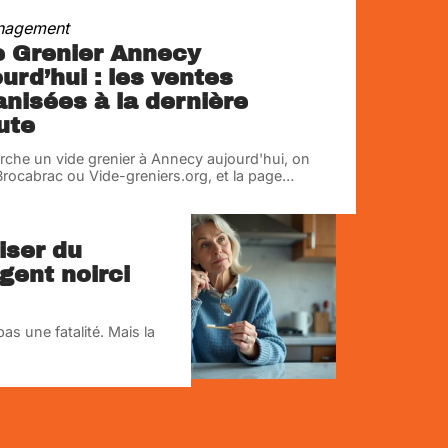
nagement
e Grenier Annecy
urd’hui : les ventes
anisées à la dernière
ute
rche un vide grenier à Annecy aujourd'hui, on
rocabrac ou Vide-greniers.org, et la page
…
liser du
gent noirci
as une fatalité. Mais la