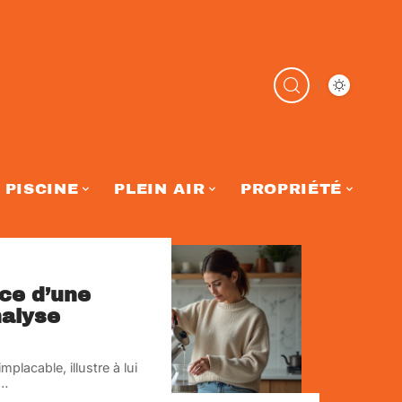
PISCINE
PLEIN AIR
PROPRIÉTÉ
nce d’une
nalyse
mplacable, illustre à lui
…