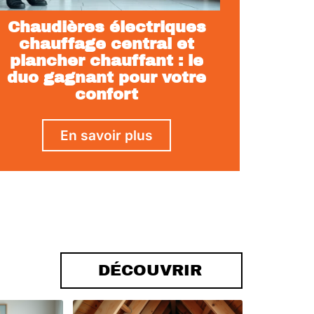
Chaudières électriques
chauffage central et
plancher chauffant : le
duo gagnant pour votre
confort
En savoir plus
DÉCOUVRIR