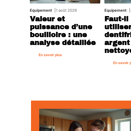
Equipement
1 août 2026
Equipement
Valeur et
Faut-il
puissance d’une
utilise
bouilloire : une
dentifr
analyse détaillée
argent
nettoy
En savoir plus
En savoir 