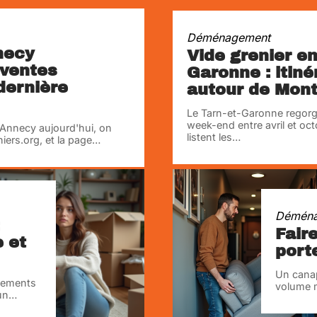
Déménagement
necy
Vide grenier en
 ventes
Garonne : itiné
dernière
autour de Mon
Le Tarn-et-Garonne regorg
week-end entre avril et oc
 Annecy aujourd'hui, on
listent les
…
ers.org, et la page
…
Démén
Fair
e et
port
Un canap
nements
volume m
un
…