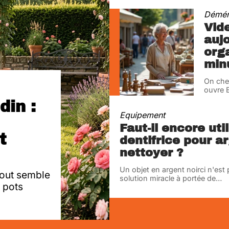
Démé
Vid
aujo
org
min
On che
ouvre B
din :
Equipement
Faut-il encore uti
t
dentifrice pour ar
nettoyer ?
Un objet en argent noirci n'est p
tout semble
solution miracle à portée de
…
e pots