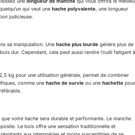
oisissez une
longueur de manche
qui vous offrira le meilleu
quelqu’un qui veut une
hache polyvalente
, une longueur
ion judicieuse.
ans sa manipulation. Une
hache plus lourde
génère plus de
ois dur. Cependant, cela peut aussi rendre l’outil fatigant 
 2,5 kg pour une utilisation générale, permet de combiner
écifiques, comme une
hache de survie
ou une
hachette
pou
référable.
 que votre hache sera durable et performante. Le manche
posite. Le bois offre une sensation traditionnelle et
 résistants aux intempéries et moins susceptibles de se