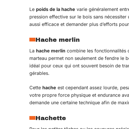
Le
poids de la hache
varie généralement entre
pression effective sur le bois sans nécessite
aussi efficace et demander plus d’efforts pour
Hache merlin
La
hache merlin
combine les fonctionnalités
marteau permet non seulement de fendre le boi
idéal pour ceux qui ont souvent besoin de tr
gérables.
Cette
hache
est cependant assez lourde, pesa
votre propre force physique et endurance avan
demande une certaine technique afin de maximi
Hachette
Pour les petites tâches ou les coupures précis