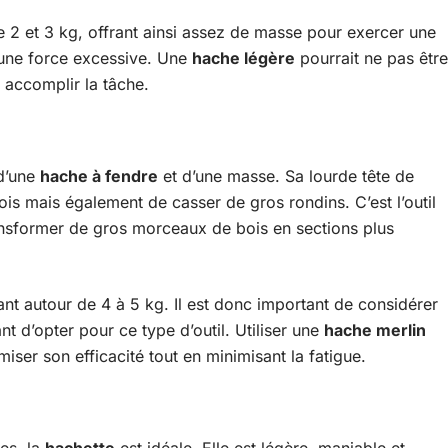
 2 et 3 kg, offrant ainsi assez de masse pour exercer une
r une force excessive. Une
hache légère
pourrait ne pas être
 accomplir la tâche.
 d’une
hache à fendre
et d’une masse. Sa lourde tête de
s mais également de casser de gros rondins. C’est l’outil
ansformer de gros morceaux de bois en sections plus
nt autour de 4 à 5 kg. Il est donc important de considérer
t d’opter pour ce type d’outil. Utiliser une
hache merlin
ser son efficacité tout en minimisant la fatigue.
es, la
hachette
est idéale. Elle est légère, maniable et